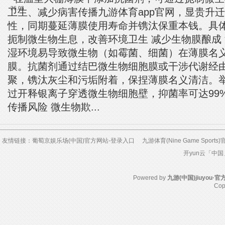
26.08
卫生、减少病害传播九游体育app官网，显贵升
性，同期蔓延薄膜使用寿命并镌汰保重本钱。具体
扼制微生物生息，改善环境卫生 减少生物膜酿成
湿环境易导致微生物（如霉菌、细菌）在薄膜名
膜。抗菌剂通过结巴微生物细胞膜或干涉代谢经
聚，镌汰灰尘和污垢附着，保捏薄膜名义清洁。
过开释银离子穿透微生物细胞壁，抑菌率可达99
传播风险 微生物欺...
友情链接：
葡萄京娱乐场(中国)官方网站-登录入口
九游体育(Nine Game Sport
开yun云「中国
Powered by
九游(中国)jiuyou
Cop