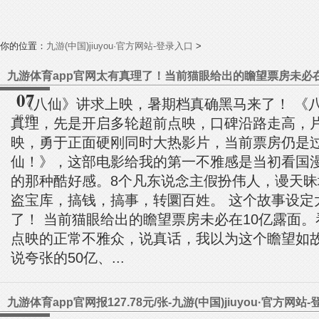
你的位置：
九游(中国)jiuyou·官方网站-登录入口
>
07
《八仙》讲求上映，暑期档真确黑马来了！ 《
26.08
真理，先是开启多轮超前点映，口碑沿路走高，
映，勇于正面硬刚同时大热影片，当前票房仍是过
仙！》，这部电影给我的第一不雅感是当初看国
的那种酷好感。8个凡东说念主假扮伟人，谩天
盗宝库，搞钱，搞事，转圜百姓。 这个故事设定
了！ 当前猫眼给出的瞻望票房未必在10亿露面
点映的正常不雅众，说真话，我以为这个瞻望如故
说夸张的50亿、...
九游体育app官网报127.78元/张-九游(中国)jiuyou·官方网站