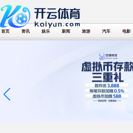
首页
资讯
娱乐
新闻
旅游
汽车
电影